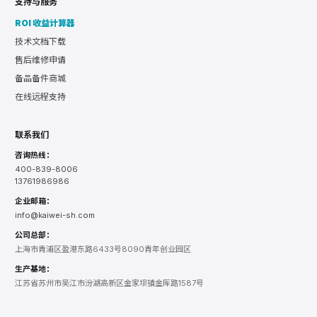
支持与服务
ROI 收益计算器
技术文档下载
售后维修申请
备品备件商城
在线远程支持
联系我们
咨询热线：
400-839-8006
13761986986
企业邮箱：
info@kaiwei-sh.com
公司总部：
上海市青浦区盈港东路6433号8090青年创业园区
生产基地：
江苏省苏州市吴江市汾湖高新区金家坝镇金厍路1587号