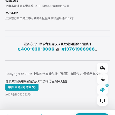
公司总部：
上海市青浦区盈港东路6433号8090青年创业园区
生产基地：
江苏省苏州市吴江市汾湖高新区金家坝镇金厍路1587号
更多方式：寻求专业建议或获取定制报价？请拨打
400-839-8006
13761986986
或
。
Copyright © 2026 上海凯伟智能科技（集团）有限公司 保留所有权利。
快速添加型号
隐私政策
使用条款
销售政策
法律信息
站点地图
0
中国大陆 (简体中文)
计量控制系统 自研 KW800/KW900混合头
SYSTEM
沪ICP备16052062号-1