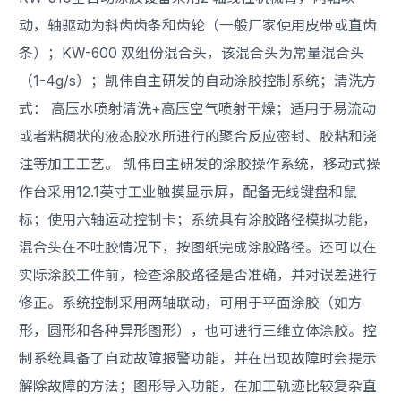
动，轴驱动为斜齿齿条和齿轮（一般厂家使用皮带或直齿
条）；KW-600 双组份混合头，该混合头为常量混合头
（1-4g/s）；凯伟自主研发的自动涂胶控制系统；清洗方
式： 高压水喷射清洗+高压空气喷射干燥；适用于易流动
或者粘稠状的液态胶水所进行的聚合反应密封、胶粘和浇
注等加工工艺。 凯伟自主研发的涂胶操作系统，移动式操
作台采用12.1英寸工业触摸显示屏，配备无线键盘和鼠
标；使用六轴运动控制卡；系统具有涂胶路径模拟功能，
混合头在不吐胶情况下，按图纸完成涂胶路径。还可以在
实际涂胶工件前，检查涂胶路径是否准确，并对误差进行
修正。系统控制采用两轴联动，可用于平面涂胶（如方
形，圆形和各种异形图形），也可进行三维立体涂胶。控
制系统具备了自动故障报警功能，并在出现故障时会提示
解除故障的方法；图形导入功能，在加工轨迹比较复杂直