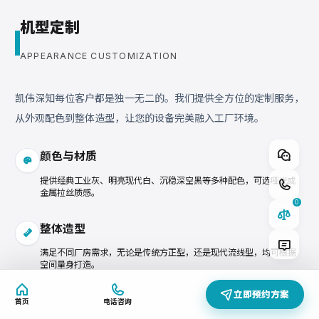
机型定制
APPEARANCE CUSTOMIZATION
凯伟深知每位客户都是独一无二的。我们提供全方位的定制服务，
从外观配色到整体造型，让您的设备完美融入工厂环境。
快速添加型号
颜色与材质
机柜专用密封涂胶机
提供经典工业灰、明亮现代白、沉稳深空黑等多种配色，可选哑光或
KW-510
金属拉丝质感。
0
计量控制系统 自研 KW800/KW900混合头
SYSTEM
整体造型
满足不同厂房需求，无论是传统方正型，还是现代流线型，均可根据
空间量身打造。
立即预约方案
首页
电话咨询