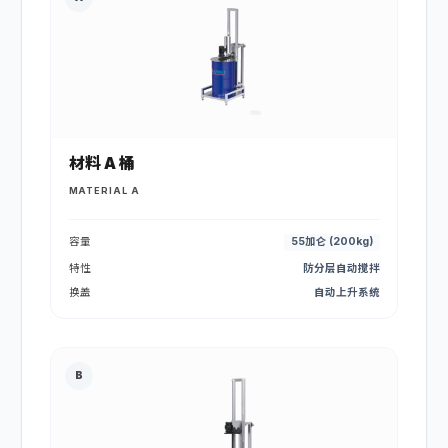
材料 A 桶
MATERIAL A
容量
55加仑 (200kg)
特性
防分层自动搅拌
换盖
自动上升系统
B