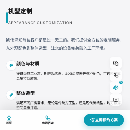
机型定制
APPEARANCE CUSTOMIZATION
凯伟深知每位客户都是独一无二的。我们提供全方位的定制服务，
从外观配色到整体造型，让您的设备完美融入工厂环境。
快速添加型号
颜色与材质
硅胶密封涂胶机
提供经典工业灰、明亮现代白、沉稳深空黑等多种配色，可选哑光或
KW-523A
金属拉丝质感。
0
计量控制系统 自研 KW800/KW900混合头
SYSTEM
整体造型
满足不同厂房需求，无论是传统方正型，还是现代流线型，均可根据
空间量身打造。
立即预约方案
首页
电话咨询