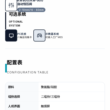
KW800/KW-900
自动恒压阀
2-10mm/10 - 60mm
可选系统
OPTIONAL
SYSTEM
PC系统
示教器系统
八轴运动板卡
可接入工厂MES
配置表
CONFIGURATION TABLE
原料
聚氨酯/硅胶
组份选择
二组份/三组份
人机界面
触摸屏