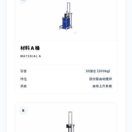
材料 A 桶
MATERIAL A
容量
55加仑 (200kg)
特性
防分层自动搅拌
换盖
自动上升系统
B