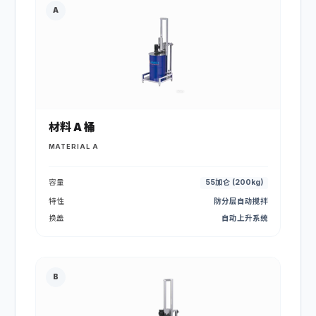
A
材料 A 桶
MATERIAL A
容量
55加仑 (200kg)
特性
防分层自动搅拌
换盖
自动上升系统
B