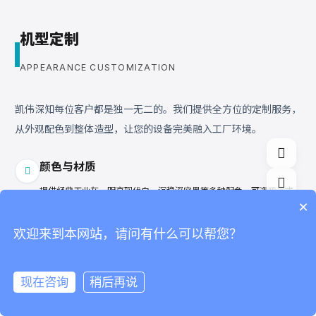
机型定制
APPEARANCE CUSTOMIZATION
凯伟深知每位客户都是独一无二的。我们提供全方位的定制服务，
从外观配色到整体造型，让您的设备完美融入工厂环境。
快速添加型号
颜色与材质
工业锁具密封专用涂胶机
KW-520A
提供经典工业灰、明亮现代白、沉稳深空黑等多种配色，可选哑光或
0
×
金属拉丝质感。
计量控制系统 自研 KW800/KW900混合头
SYSTEM
欢迎来到本网站，请问有什么可以帮您？
整体造型
满足不同厂房需求，无论是传统方正型，还是现代流线型，均可根据
空间量身打造。
现在咨询
稍后再说
立即预约方案
首页
电话咨询